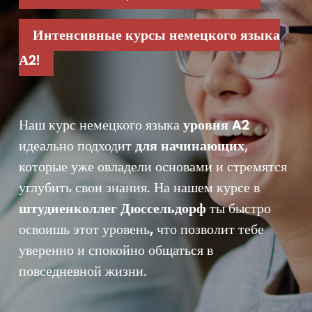
Интенсивные курсы немецкого языка
А2!
Наш курс немецкого языка
уровня A2
идеально подходит
для начинающих
,
которые уже овладели основами и стремятся
углубить свои знания. На нашем курсе в
штудиенколлег Дюссельдорф
ты быстро
освоишь этот уровень
,
что позволит тебе
уверенно и спокойно общаться в
повседневной жизни.