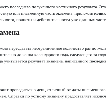
воего последнего полученного частичного результата. Это
устную или письменную часть экзамена, приложив
копи
ильности, полноты и действительности уже сданных часте
замена
ожно пересдавать неограниченное количество раз по же
нительно до конца календарного года, следующего за год
да учитывается результат экзамена, написанного
последн
ожет проводиться в день, отличный от даты письменног
ием. Справки по устному экзамену предоставляет исклю