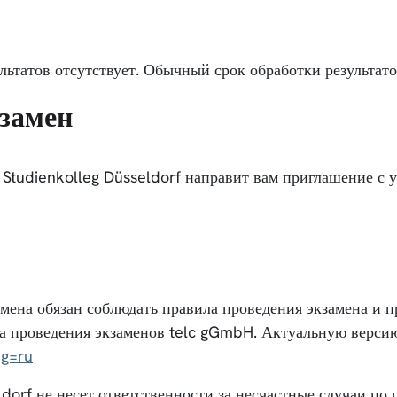
льтатов отсутствует. Обычный срок обработки результато
кзамен
) Studienkolleg Düsseldorf направит вам приглашение с 
мена обязан соблюдать правила проведения экзамена и пр
а проведения экзаменов telc gGmbH. Актуальную версию
ng=ru
dorf не несет ответственности за несчастные случаи по 