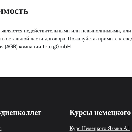
имость
а являются недействительными или невыполнимыми, или 
сть остальной части договора. Пожалуйста, примите к св
ия (AGB) компании telc gGmbH.
диенколлег
Курсы немецкого
с
Курс Немецкого Языка А1