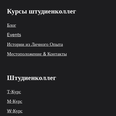
Курсы штудиенколлег
Блог
Events
Истории из Личного Опыта
Местоположение & Контакты
Штудиенколлег
Т-Курс
М-Курс
W-Курс