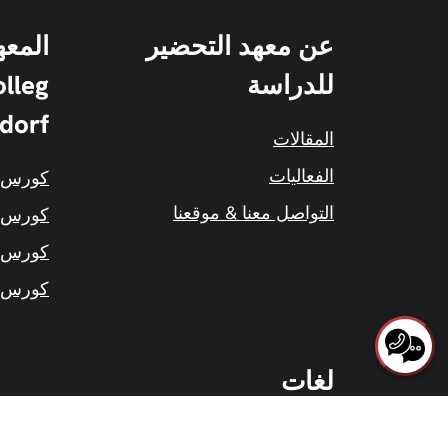
عن معهد التحضير
المعه
للدراسة
lleg
dorf
المقالات
الفعاليات
كورس التق
التواصل معنا & موقعنا
كورس الط
كورس الاق
كورس التق
لغات
Español
English
Deutsch