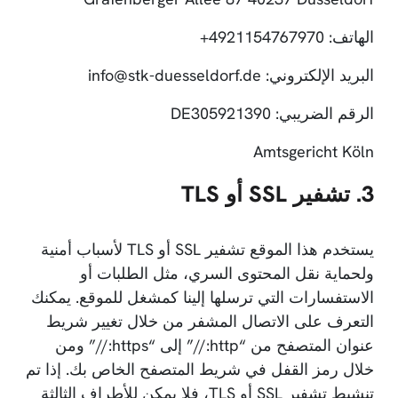
الهاتف: 4921154767970+
البريد الإلكتروني: info@stk-duesseldorf.de
الرقم الضريبي: DE305921390
Amtsgericht Köln
3. تشفير SSL أو TLS
يستخدم هذا الموقع تشفير SSL أو TLS لأسباب أمنية
ولحماية نقل المحتوى السري، مثل الطلبات أو
الاستفسارات التي ترسلها إلينا كمشغل للموقع. يمكنك
التعرف على الاتصال المشفر من خلال تغيير شريط
عنوان المتصفح من “http://” إلى “https://” ومن
خلال رمز القفل في شريط المتصفح الخاص بك. إذا تم
تنشيط تشفير SSL أو TLS، فلا يمكن للأطراف الثالثة