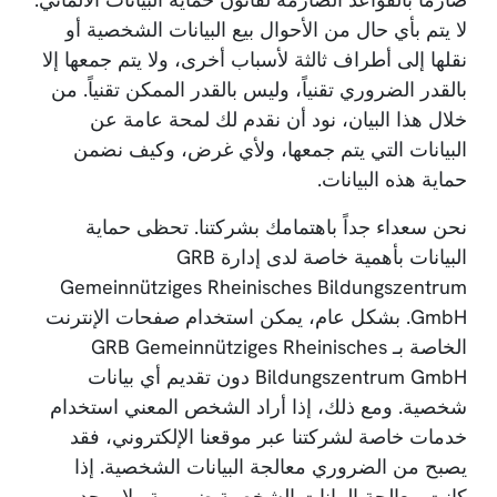
لا يتم بأي حال من الأحوال بيع البيانات الشخصية أو
نقلها إلى أطراف ثالثة لأسباب أخرى، ولا يتم جمعها إلا
بالقدر الضروري تقنياً، وليس بالقدر الممكن تقنياً. من
خلال هذا البيان، نود أن نقدم لك لمحة عامة عن
البيانات التي يتم جمعها، ولأي غرض، وكيف نضمن
حماية هذه البيانات.
نحن سعداء جداً باهتمامك بشركتنا. تحظى حماية
البيانات بأهمية خاصة لدى إدارة GRB
Gemeinnütziges Rheinisches Bildungszentrum
GmbH. بشكل عام، يمكن استخدام صفحات الإنترنت
الخاصة بـ GRB Gemeinnütziges Rheinisches
Bildungszentrum GmbH دون تقديم أي بيانات
شخصية. ومع ذلك، إذا أراد الشخص المعني استخدام
خدمات خاصة لشركتنا عبر موقعنا الإلكتروني، فقد
يصبح من الضروري معالجة البيانات الشخصية. إذا
كانت معالجة البيانات الشخصية ضرورية ولا يوجد