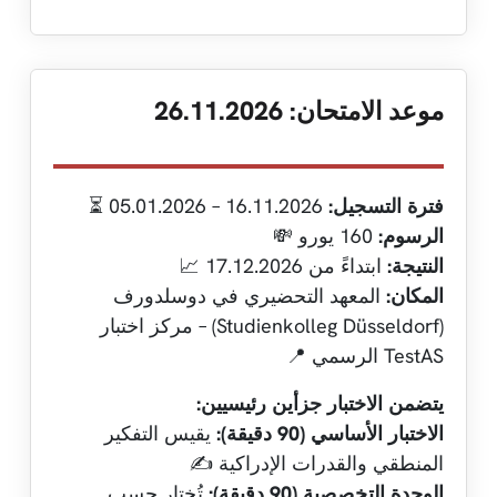
موعد الامتحان: 26.11.2026
فترة التسجيل:
16.11.2026 – 05.01.2026 ⏳
الرسوم:
160 يورو 💸
النتيجة:
ابتداءً من 17.12.2026 📈
المكان:
المعهد التحضيري في دوسلدورف
(Studienkolleg Düsseldorf) – مركز اختبار
TestAS الرسمي 📍
يتضمن الاختبار جزأين رئيسيين:
الاختبار الأساسي (90 دقيقة):
يقيس التفكير
المنطقي والقدرات الإدراكية ✍️
الوحدة التخصصية (90 دقيقة):
تُختار حسب