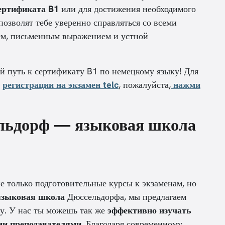
ертификата B1
или для достижения необходимого
позволят тебе уверенно справляться со всеми
ем, письменным выражением и устной
ой путь к сертификату B1 по немецкому языку! Для
и
регистрации на экзамен telc
, пожалуйста,
нажми
льдорф — языковая школа
 только подготовительные курсы к экзаменам, но
языковая школа
Дюссельдорфа, мы предлагаем
у. У нас ты можешь так же
эффективно изучать
и преподавателями
. Благодаря современному