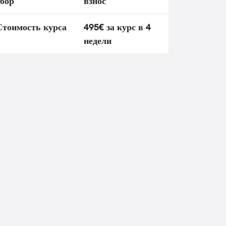
сбор
взнос
Стоимость курса
495€ за курс в 4
недели