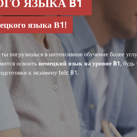
ГО ЯЗЫКА B1
ецкого языка В1!
ты погрузишься в интенсивное обучение более углу
емится освоить
немецкий язык на уровне B1
, будь
дготовки к экзамену telc B1.