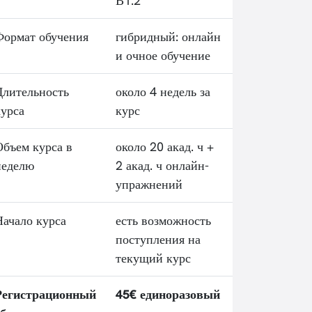
В1.2
Формат обучения
гибридный: онлайн
и очное обучение
Длительность
около 4 недель за
курса
курс
Объем курса в
около 20 акад. ч +
неделю
2 акад. ч онлайн-
упражнений
Начало курса
есть возможность
поступления на
текущий курс
Регистрационный
45€ единоразовый