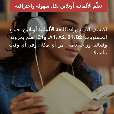
تعلّم الألمانية أونلاين بكل سهولة واحترافية
اكتشف الآن
دورات اللغة الألمانية أونلاين
لجميع
المستويات:
A1، A2، B1، B2، وC1
! تعلّم بمرونة
وفعالية وراحة تامة – من أي مكان وفي أي وقت
يناسبك.