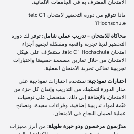
الامتحان المعترف به في الجامعات الألمانية.
ماذا تتوقع من دورة التحضير لامتحان telc C1
Hochschule؟
محاكاة للامتحان – تدريب عملي شامل:
توفر لك دورة
التحضير لدينا تجربة واقعية ومفصّلة لجميع أجزاء
امتحان telc C1 Hochschule. ستتعرّف على هيكل
الامتحان من خلال تمارين مصممة خصيصًا واختبارات
تجريبية تحاكي تجربة الامتحان الفعلية.
اختبارات نموذجية:
نستخدم اختبارات نموذجية على
مدار الدورة لتمكينك من التدريب وإتقان كل جزء من
الامتحان. بالإضافة إلى ذلك، ستحصل على توصيات
قيّمة لمواد تدريبية إضافية، وقراءات مفيدة، ونصائح
عملية لضمان النجاح في الامتحان.
مدرّسون مرخصون وذو خبرة طويلة:
من أبرز مميزات