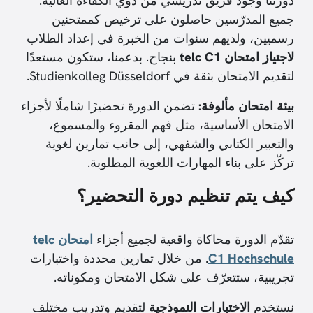
دورتنا وجود فريق تدريسي من ذوي الكفاءة العالية.
جميع المدرّسين حاصلون على ترخيص كممتحنين
رسميين، ولديهم سنوات من الخبرة في إعداد الطلاب
لاجتياز امتحان telc C1
بنجاح. بدعمنا، ستكون مستعدًا
لتقديم الامتحان بثقة في Studienkolleg Düsseldorf.
بيئة امتحان مألوفة:
تضمن الدورة تحضيرًا شاملًا لأجزاء
الامتحان الأساسية، مثل فهم المقروء والمسموع،
والتعبير الكتابي والشفهي، إلى جانب تمارين لغوية
تركّز على بناء المهارات اللغوية المطلوبة.
كيف يتم تنظيم دورة التحضير؟
تقدّم الدورة محاكاة واقعية لجميع أجزاء
امتحان telc
C1 Hochschule
. من خلال تمارين محددة واختبارات
تجريبية، ستتعرّف على شكل الامتحان ومكوناته.
نستخدم
الاختبارات النموذجية
لتقديم وتدريب مختلف