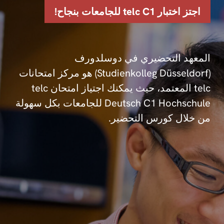
اجتز اختبار telc C1 للجامعات بنجاح!
المعهد التحضيري في دوسلدورف
(Studienkolleg Düsseldorf) هو مركز امتحانات
telc المعتمد، حيث يمكنك اجتياز امتحان telc
Deutsch C1 Hochschule للجامعات بكل سهولة
من خلال كورس التحضير.