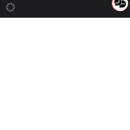
Idiomas
Deutsch
English
Español
العربية
Русский
Política de Privacidad
Aviso Legal
Condiciones Generales
Condiciones Generales – telc