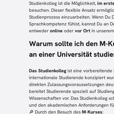
Studienkolleg ist die Möglichkeit,
im erst
besuchen. Dieser flexible Ansatz ermöglic
Studienprozess einzuarbeiten. Wenn Du D
Sprachkompetenz fühlst, kannst Du an D
entweder
online
oder
vor Ort
in unsere
Warum sollte ich den M-Ku
an einer Universität studi
Das Studienkolleg
ist eine vorbereitende I
internationale Studierende konzipiert wu
direkten Zulassungsvoraussetzungen deut
bereitet Studierende speziell auf Studie
Wissenschaften vor. Das Studienkolleg sc
und den akademischen Anforderungen für 
🔎 Durch den Besuch des
M-Kurses
: