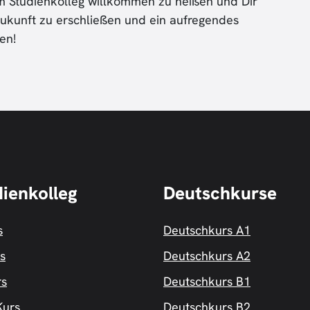
em Studienkolleg willkommen zu heißen und Dir
Zukunft zu erschließen und ein aufregendes
en!
dienkolleg
Deutschkurse
s
Deutschkurs A1
s
Deutschkurs A2
rs
Deutschkurs B1
urs
Deutschkurs B2