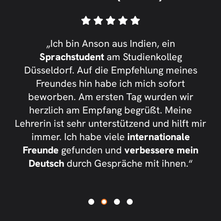
gen
„Ich bin Anson aus Indien, ein
orf
Sprachstudent
am Studienkolleg
D
nd
Düsseldorf. Auf die Empfehlung meines
P
st
Freundes hin habe ich mich sofort
s
beworben. Am ersten Tag wurden wir
nd,
herzlich am Empfang begrüßt. Meine
ch
Lehrerin ist sehr unterstützend und hilft mir
ehe
immer. Ich habe viele
internationale
ler
Freunde
gefunden und
verbessere mein
H
Deutsch
durch Gespräche mit ihnen.“